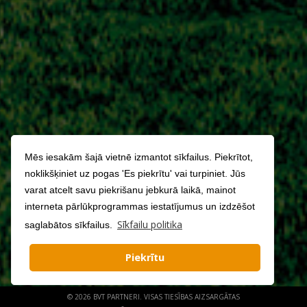
Mēs iesakām šajā vietnē izmantot sīkfailus. Piekrītot,
noklikšķiniet uz pogas 'Es piekrītu' vai turpiniet. Jūs
varat atcelt savu piekrišanu jebkurā laikā, mainot
interneta pārlūkprogrammas iestatījumus un izdzēšot
Sīkfailu politika
saglabātos sīkfailus.
Piekrītu
© 2026 BVT PARTNERI. VISAS TIESĪBAS AIZSARGĀTAS