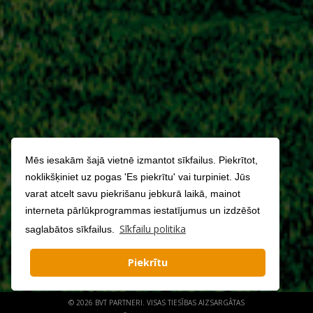
Mēs iesakām šajā vietnē izmantot sīkfailus. Piekrītot,
noklikšķiniet uz pogas 'Es piekrītu' vai turpiniet. Jūs
varat atcelt savu piekrišanu jebkurā laikā, mainot
interneta pārlūkprogrammas iestatījumus un izdzēšot
Sīkfailu politika
saglabātos sīkfailus.
Piekrītu
© 2026 BVT PARTNERI. VISAS TIESĪBAS AIZSARGĀTAS