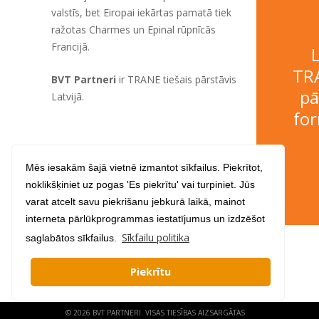
valstīs, bet Eiropai iekārtas pamatā tiek
ražotas Charmes un Epinal rūpnīcās
Francijā.
TR
BVT Partneri
ir TRANE tiešais pārstāvis
pā
Latvijā.
for
Mēs iesakām šajā vietnē izmantot sīkfailus. Piekrītot,
noklikšķiniet uz pogas 'Es piekrītu' vai turpiniet. Jūs
varat atcelt savu piekrišanu jebkurā laikā, mainot
interneta pārlūkprogrammas iestatījumus un izdzēšot
Sīkfailu politika
saglabātos sīkfailus.
Piekrītu
© 2026 BVT PARTNERI. VISAS TIESĪBAS AIZSARGĀTAS