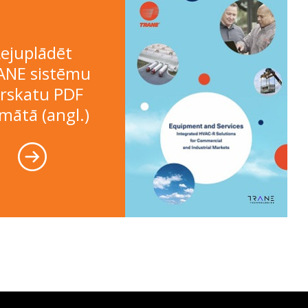
Lejuplādēt
ANE sistēmu
rskatu PDF
mātā (angl.)