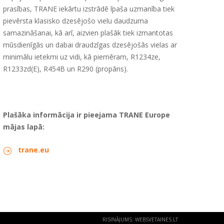
prasības, TRANE iekārtu izstrādē īpaša uzmanība tiek
pievērsta klasisko dzesējošo vielu daudzuma
samazināšanai, kā arī, aizvien plašāk tiek izmantotas
mūsdienīgās un dabai draudzīgas dzesējošās vielas ar
minimālu ietekmi uz vidi, kā piemēram, R1234ze,
R1233zd(E), R454B un R290 (propāns).
Plašāka informācija ir pieejama TRANE Europe
mājas lapā:
trane.eu
RISINĀJUMS:
WEBSVETAINES.LT