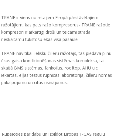
TRANE ir viens no retajiem Eiropā pārstāvētajiem
ražotājiem, kas pats ražo kompresorus- TRANE ražotie
kompresori ir ārkārtīgi droši un teicami strādā
neskaitāmu tūkstošu ēkās visā pasaulē.
TRANE nav tikai lielisku čilleru ražotājs, tas piedāvā pilnu
ēkas gaisa kondicionēšanas sistēmas kompleksu, tai
skaitā BMS sistēmas, fankoilus, rooftop, AHU u.c.
iekārtas, eļļas testus rūpnīcas laboratorijā, čilleru nomas
pakalpojumu un citus risinājumus.
Rūpējoties par dabu un izpildot Eiropas F-GAS regulu