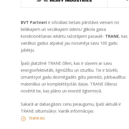
BVT Partneri
ir oficiālais tiešais pārstāvis vienam no
lielākajiem un vecākajiem ūdens/ glikola gaisa
kondicionēšanas iekārtu ražotājiem pasaulē-
TRANE
, kas
vairākus gadus atpakaļ jau nosvinēja savu 100 gadu
jubileju.
Īpaši jāatzīmē TRANE čilleri, kas ir slaveni ar savu
energoefektivitāti, ilgmūžību un izturību. Tie ir būvēti,
izmantojot gadu desmitgadēs gūtu pieredzi, pārbaudītus
materiālus un komplektējošās daļas. TRANE čillerus
novērtē tie, kas plāno un investē ilgtermiņā.
Sakarā ar dabasgāzes cenu pieaugumu, īpaši aktuāli ir
TRANE siltumsūkņi. Vairāk informācijas
trane.eu